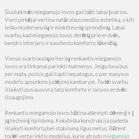
Šiuolaikinės miegamojo lovos gali būti labai įvairios.
Vieni pirkėjai vertina natūralaus medžio estetiką, o kiti
ieško modernesnių ir minkštesnių sprendimų. Labai
svarbu, kad miegamojo lovos derėtų prie erdvės,
bendro interjero ir kasdienio komforto lūkesčių.
Vienas svarbiausių kriterijų renkantis miegamojo
lovos yra tinkamai parinkti matmenys. Jeigu lova bus
per maža, poilsis gali tapti nepatogus, o per masyvus
modelis apsunkins judėjimą kambaryje. Todėl svarbu
išlaikyti pusiausvyrą tarp komforto ir laisvos erdvės
išsaugojimo.
Renkantis miegamojo lovos būtina atkreipti dėmesį ir į
jų techninį išpildymą. Kokybiška konstrukcija padeda
išlaikyti komfortą bei stabilumą ilgus metus. Būtent
todėl verta rinktis modelius, kurie atrodo
miegamojo