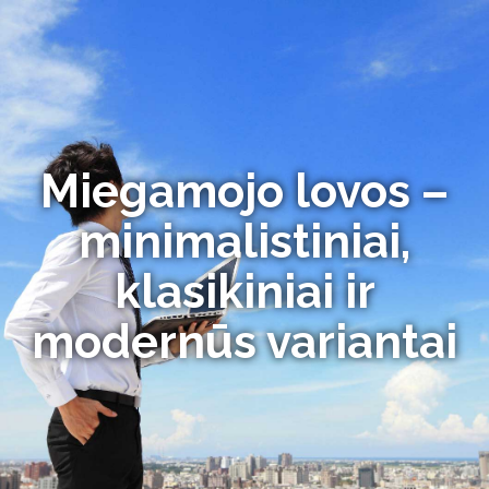
Miegamojo lovos –
minimalistiniai,
klasikiniai ir
modernūs variantai