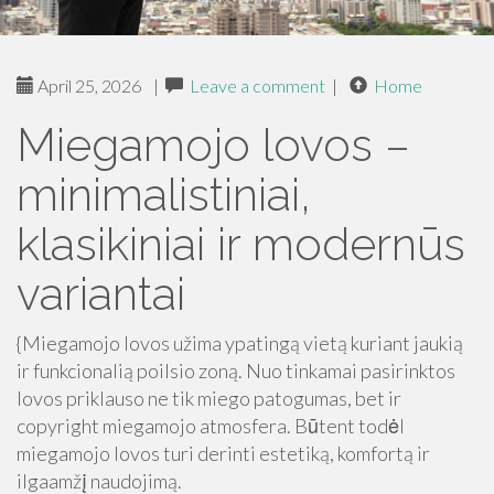
April 25, 2026
|
Leave a comment
|
Home
Miegamojo lovos –
minimalistiniai,
klasikiniai ir modernūs
variantai
{Miegamojo lovos užima ypatingą vietą kuriant jaukią
ir funkcionalią poilsio zoną. Nuo tinkamai pasirinktos
lovos priklauso ne tik miego patogumas, bet ir
copyright miegamojo atmosfera. Būtent todėl
miegamojo lovos turi derinti estetiką, komfortą ir
ilgaamžį naudojimą.