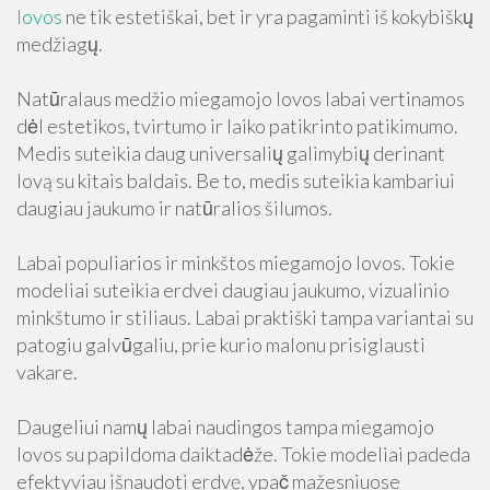
lovos
ne tik estetiškai, bet ir yra pagaminti iš kokybiškų
medžiagų.
Natūralaus medžio miegamojo lovos labai vertinamos
dėl estetikos, tvirtumo ir laiko patikrinto patikimumo.
Medis suteikia daug universalių galimybių derinant
lovą su kitais baldais. Be to, medis suteikia kambariui
daugiau jaukumo ir natūralios šilumos.
Labai populiarios ir minkštos miegamojo lovos. Tokie
modeliai suteikia erdvei daugiau jaukumo, vizualinio
minkštumo ir stiliaus. Labai praktiški tampa variantai su
patogiu galvūgaliu, prie kurio malonu prisiglausti
vakare.
Daugeliui namų labai naudingos tampa miegamojo
lovos su papildoma daiktadėže. Tokie modeliai padeda
efektyviau išnaudoti erdvę, ypač mažesniuose